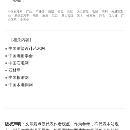
中国石雕网
产业
产业链
高端
游客
园区
人工智能
智能
班列
先进制造
业
新能源汽车
场景
政策
港口
重大项目
艺术
长三角
跨境
无人机
产
业体系
制造业
【
相关内容
】
●
中国雕塑设计艺术网
●
中国雕塑学会
●
中国石雕网
●
石材网
●
中国根雕网
●
中国木雕刻网
版权声明
：文章观点仅代表作者观点，作为参考，不代表本站观