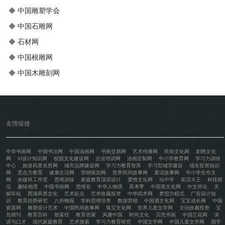
◆
中国雕塑学会
◆
中国石雕网
◆
石材网
◆
中国根雕网
◆
中国木雕刻网
友情链接
中华书画网
中国书法网
中国油画网
书画交易网
艺术传播网
民俗文化网
刺绣文化
网
VI设计知识网
校园文化建设网
企业培训网
油画定制网
中小学教育网
学习力训练
中心
旅游风景名胜网
城市品牌建设网
学习力教育智库
学习型城市建设
域名投资知识
网
意志力教育
健康生活网
营销策划网
世界民间故事网
童话故事网
中小学生作文
网
余建祥工作室
思维训练
家庭教育顶层设计
爱情文化网
玩中学
笑话大王
科技前
沿
趣味地理
中国书画网
思维谷
中华人物谱
高考季
中国茶文化网
作文评论
天
赋车站
西湖风景文化
艺术起点
艺术收藏投资
中华武术网
梦想方程式
广告设计知
识
教育趋势研究
八卦晚报
学科思维培养
数据营销
中国酒文化网
宝宝成长网
中国
瓷器网
雕塑设计艺术
中国民间故事网
珠宝文化网
世界儿童文学网
文玩收藏投资
宝
岛期刊
教育百科
致富经
教育管家
风雅中国
时尚文化
贝壳书画
中国兰花网
演
讲与口才
现代家庭教育
艺术搜索
学习力教育研究
中国文学网
中国儿童文学网
国学