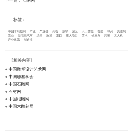
下一篇
：
石材网
标签：
中国木雕刻网
产业
产业链
高端
游客
园区
人工智能
智能
班列
先进制
造业
新能源汽车
场景
政策
港口
重大项目
艺术
长三角
跨境
无人机
产业体系
制造业
【
相关内容
】
●
中国雕塑设计艺术网
●
中国雕塑学会
●
中国石雕网
●
石材网
●
中国根雕网
●
中国木雕刻网