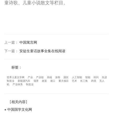
童诗歌、儿童小说散文等栏目。
上一篇
：
中国寓言网
下一篇
：
安徒生童话故事全集在线阅读
标签：
世界儿童文学网
产业
产业链
高端
游客
园区
人工智能
智能
班列
先进
制造业
新能源汽车
场景
政策
港口
重大项目
艺术
长三角
跨境
无人
机
产业体系
制造业
【
相关内容
】
●
中国国学文化网