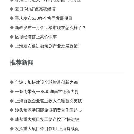
◆
夏日“冰城”点亮夜经济
◆
重庆发布530多个协同发展项目
◆
新政发布一月余，楼市现在怎么样了？
◆
区域经济搭上高铁快车
◆
上海发布促进微短剧产业发展政策“
推荐新闻
◆
宁波：加快建设全球智造创新之都
◆
一条街带火一座城 湖南常德着力打
◆
上海百强企业营业收入总额首次突破
◆
沙头角深港国际旅游消费合作区起步
◆
成都重大项目复工复产按下“快进键
◆
发挥重大项目牵引作用 上海持续促