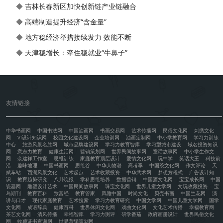
◆
吉林长春新区加快创新链产业链融合
◆
高端制造提升经济“含金量”
◆
地方稳经济举措接续发力 效能不断
◆
天津稳增长：牵住稳就业“牛鼻子”
友情链接
中华书画网
中国书法网
中国油画网
书画交易网
艺术传播网
民俗文化网
刺绣文化
网
VI设计知识网
校园文化建设网
企业培训网
油画定制网
中小学教育网
学习力训练
中心
旅游风景名胜网
城市品牌建设网
学习力教育智库
学习型城市建设
域名投资知识
网
意志力教育
健康生活网
营销策划网
世界民间故事网
童话故事网
中小学生作文
网
余建祥工作室
思维训练
家庭教育顶层设计
爱情文化网
玩中学
笑话大王
科技前
沿
趣味地理
中国书画网
思维谷
中华人物谱
高考季
中国茶文化网
作文评论
天
赋车站
西湖风景文化
艺术起点
艺术收藏投资
中华武术网
梦想方程式
广告设计知
识
教育趋势研究
八卦晚报
学科思维培养
数据营销
中国酒文化网
宝宝成长网
中国
瓷器网
雕塑设计艺术
中国民间故事网
珠宝文化网
世界儿童文学网
文玩收藏投资
宝
岛期刊
教育百科
致富经
教育管家
风雅中国
时尚文化
贝壳书画
中国兰花网
演
讲与口才
现代家庭教育
艺术搜索
学习力教育研究
中国文学网
中国儿童文学网
国学
文化网
成语辞典
健康百科
世界休闲文化网
戏曲文化网
文化艺术传播
幸福教育网
茶艺文化网
清风传播
幸福智库
学习力测评
研学番茄
政府画册设计
世界民俗文化
网
收藏证书查询网
世界营销策划网