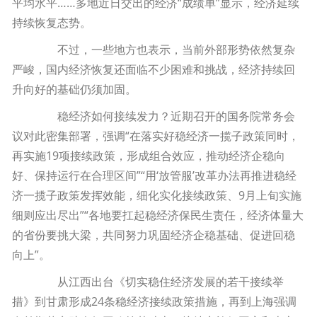
平均水平……多地近日交出的经济“成绩单”显示，经济延续
持续恢复态势。
不过，一些地方也表示，当前外部形势依然复杂
严峻，国内经济恢复还面临不少困难和挑战，经济持续回
升向好的基础仍须加固。
稳经济如何接续发力？近期召开的国务院常务会
议对此密集部署，强调“在落实好稳经济一揽子政策同时，
再实施19项接续政策，形成组合效应，推动经济企稳向
好、保持运行在合理区间”“用‘放管服’改革办法再推进稳经
济一揽子政策发挥效能，细化实化接续政策、9月上旬实施
细则应出尽出”“各地要扛起稳经济保民生责任，经济体量大
的省份要挑大梁，共同努力巩固经济企稳基础、促进回稳
向上”。
从江西出台《切实稳住经济发展的若干接续举
措》到甘肃形成24条稳经济接续政策措施，再到上海强调