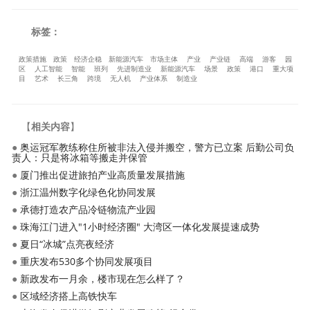
标签：
政策措施
政策
经济企稳
新能源汽车
市场主体
产业
产业链
高端
游客
园
区
人工智能
智能
班列
先进制造业
新能源汽车
场景
政策
港口
重大项
目
艺术
长三角
跨境
无人机
产业体系
制造业
【
相关内容
】
●
奥运冠军教练称住所被非法入侵并搬空，警方已立案 后勤公司负
责人：只是将冰箱等搬走并保管
●
厦门推出促进旅拍产业高质量发展措施
●
浙江温州数字化绿色化协同发展
●
承德打造农产品冷链物流产业园
●
珠海江门进入"1小时经济圈" 大湾区一体化发展提速成势
●
夏日“冰城”点亮夜经济
●
重庆发布530多个协同发展项目
●
新政发布一月余，楼市现在怎么样了？
●
区域经济搭上高铁快车