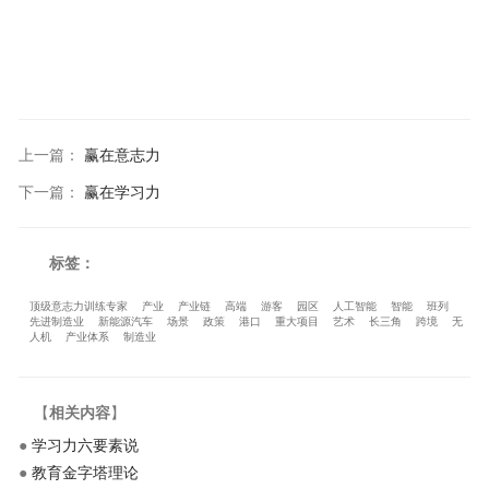
上一篇
：
赢在意志力
下一篇
：
赢在学习力
标签：
顶级意志力训练专家
产业
产业链
高端
游客
园区
人工智能
智能
班列
先进制造业
新能源汽车
场景
政策
港口
重大项目
艺术
长三角
跨境
无
人机
产业体系
制造业
【
相关内容
】
●
学习力六要素说
●
教育金字塔理论